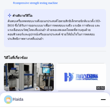
#
compressive strength testing machine
คําอธิบายวีดีโอ:
ค้นพบเครื่องทดสอบแรงดึงอเนกประสงค์ไฮดรอลิกอิเล็กทรอนิกส์แนวตั้ง HD-
B616 ซึ่งได้รับการออกแบบมาเพื่อการทดสอบแรงดึง แรงอัด การดัดงอ และ
แรงเฉือนบนวัสดุโลหะที่แม่นยำ ด้วยจอแสดงผลโหลดที่ควบคุมด้วย
คอมพิวเตอร์และอุปกรณ์เสริมอเนกประสงค์ ช่วยให้มั่นใจในการทดสอบ
ประสิทธิภาพทางกลที่แม่นยำ
วิดีโอที่เกี่ยวข้อง
00:33
00:50
HD-B604 เครื่องทดสอบแรงดึงแบบเสา
เครื่องทดสอบแรงดึง HD-B604-S
Haida
คู่
力学
力学
June 07, 2023
June 29, 2023