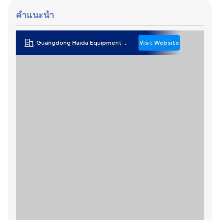
คําแนะนํา