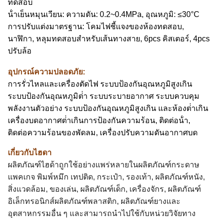
ทดสอบ
น้ําเย็นหมุนเวียน: ความดัน: 0.2~0.4MPa, อุณหภูมิ: ≤30°C
การปรับแต่งมาตรฐาน: โคมไฟชี้แจงของห้องทดสอบ,
นาฬิกา, หลุมทดสอบสําหรับเส้นทางสาย, 6pcs คิสเตอร์, 4pcs
ปรับล้อ
อุปกรณ์ความปลอดภัย:
การรั่วไหลและเครื่องตัดไฟ ระบบป้องกันอุณหภูมิสูงเกิน
ระบบป้องกันอุณหภูมิต่ํา ระบบระบายอากาศ ระบบควบคุม
พลังงานตัวอย่าง ระบบป้องกันอุณหภูมิสูงเกิน และห้องต่ําเกิน
เครื่องบดอากาศต่ําเกินการป้องกันความร้อน, ติดต่อน้ํา,
ติดต่อความร้อนของพัดลม, เครื่องปรับความดันอากาศบด
เกี่ยวกับไฮดา
ผลิตภัณฑ์ไฮด้าถูกใช้อย่างแพร่หลายในผลิตภัณฑ์กระดาษ
แพคเกจ พิมพ์หมึก เทปติด, กระเป๋า, รองเท้า, ผลิตภัณฑ์หนัง,
สิ่งแวดล้อม, ของเล่น, ผลิตภัณฑ์เด็ก, เครื่องจักร, ผลิตภัณฑ์
อิเล็กทรอนิกส์ผลิตภัณฑ์พลาสติก, ผลิตภัณฑ์ยางและ
อุตสาหกรรมอื่น ๆ และสามารถนําไปใช้กับหน่วยวิจัยทาง