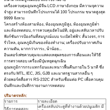
เครื่องควบคุมอุณหภูมิจีน LCD ภาษาอังกฤษ มีความจุความ
จําสูง สามารถบันทึกโปรแกรมได้ 100 โปรแกรม ขนาดสูงสุด
9999 จังหวะ
โครงสร้างห้องสามห้อง, ห้องอุณหภูมิสูง, ห้องอุณหภูมิต่ํา
และห้องทดสอบ, การควบคุมอัตโนมัติ, อยู่และสลับเวลาปรับ
ฟังก์ชันการป้องกันที่สมบูรณ์แบบ ระเบิดไฟฟ้า: สั้นวงจร, การ
รั่วไหล, อุณหภูมิเกินของห้องทํางาน; เครื่องปรับอากาศเกิน
ความดัน, มากกว่าภาระ, น้ําน้อย...
อินเตอร์เฟซควบคุมจะแสดงเหตุผลของการเตือนและให้วิธี
การตรวจสอบ เครื่องมีปุ่มหยุดฉุกเฉิน
อุณหภูมิการกระแทกร้อนและหนาวฟื้นคืนภายใน 5 นาที ซึ่ง
ตรงกับ MTL, IEC, JIS, GJB และมาตรฐานสากลอื่น ๆ
ด้วยพอร์ตสื่อสาร RS-232C สําหรับเชื่อมต่อ PC เพื่อควบคุม
บันทึกและบันทึกรายงานการทดสอบ
ปริมาตรหลัก:
รายการ
รายละเอียด
เครื่องสลับประตูที่ทํางานด้วยปนูเมติก มี
วิธีการทดสอบ