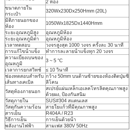
2 ห้อง
ขนาดภายใน
320Wx230Dx250Hmm (20L)
กระเป๋า
มิติภายนอกของ
1050Wx1825Dx1440Hmm
ห้อง
ระยะอุณหภูมิสูง
อุณหภูมิห้อง
ระยะอุณหภูมิต่ํา
อุณหภูมิห้อง
เวลาทดสอบ
วงจรสูงสุด 1000 วงจร ครั้งละ 30 นาที
การแก้ไขน้ําแข็ง
ทําการละลายน้ําแข็งทุก 20 วงจร
ความเบี่ยงเบนของ
3 ~ 5 °C
อุณหภูมิ
เวลาการยกสวิทช์
≤ 10 วินาที
ช่องทดสอบสําหรับ
กว้าง 50mm บนด้านซ้ายของห้องติดปุ่มซิ
เส้นทางเคเบิล
ลิโคน
สเปรย์แผ่นเหล็กเอเลคโทรลิตคุณภาพสูง
วัสดุห้องภายนอก
ด้วยผง, ป้องกันสนิม
วัสดุภายใน
SUS#304 สแตนเลส
วัสดุกันความร้อน
สายใยแก้วที่มีคุณภาพสูง
สารเย็น
R404A / R23
วิธีการเย็น
การเย็นด้วยน้ํา
พลังงานไฟฟ้า
สามเฟส 380V 50Hz