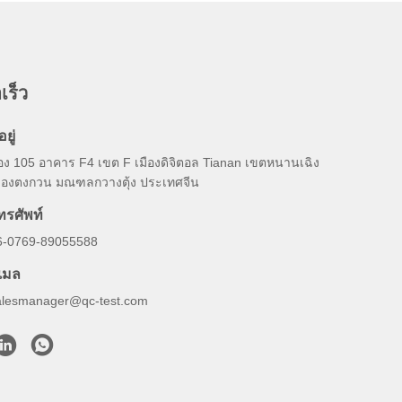
เร็ว
อยู่
้อง 105 อาคาร F4 เขต F เมืองดิจิตอล Tianan เขตหนานเฉิง
มืองตงกวน มณฑลกวางตุ้ง ประเทศจีน
ทรศัพท์
6-0769-89055588
ีเมล
alesmanager@qc-test.com