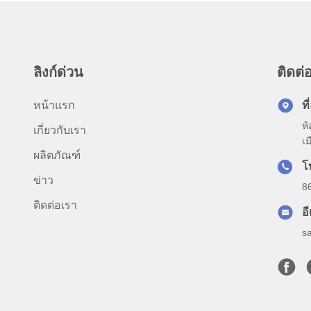
ลิงก์ด่วน
ติดต่อ
หน้าแรก
ที่
ห
เกี่ยวกับเรา
เ
ผลิตภัณฑ์
โ
ข่าว
8
ติดต่อเรา
อ
s