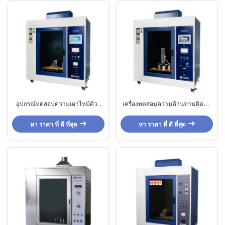
อุปกรณ์ทดสอบความเผาไหม้ด้วย
เครื่องทดสอบความต้านทานติดตา
เครื่องทดสอบสายไฟสว่าง ด้วย
มอิเล็กทรอนด์พลาตินูมสี่เหลี่ยม สําห
ระบบควบคุมจอสัมผัส LCD สี PLC
รับอุปกรณ์ทดสอบห้องปฏิบัติการ
หา ราคา ที่ ดี ที่สุด
หา ราคา ที่ ดี ที่สุด