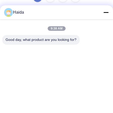
Haida
ติดต่อเร็ว
9:38 AM
ที่อยู่
Good day, what product are you looking for?
ห้อง 105 อาคาร F4 เขต F เมืองดิจิตอล Tianan เขตหนานเฉิง
เมืองตงกวน มณฑลกวางตุ้ง ประเทศจีน
โทรศัพท์
86-0769-89055588
อีเมล
salesmanager@qc-test.com