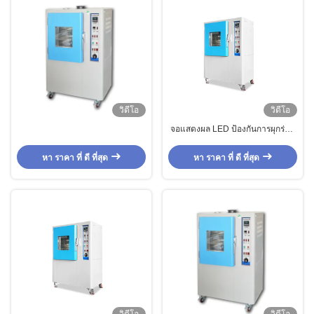
วิดีโอ
วิดีโอ
จอแสดงผล LED ป้องกันการผุกร่อน
สภาพอากาศสำหรับห้องทดสอบ
หา ราคา ที่ ดี ที่สุด
หา ราคา ที่ ดี ที่สุด