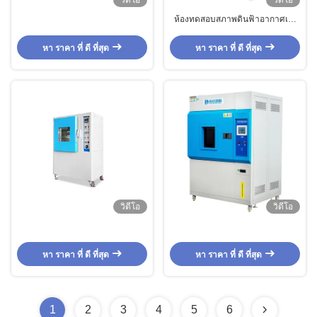
วิดีโอ
วิดีโอ
ห้องทดสอบสภาพดินฟ้าอากาศเร่ง
ต้านสีเหลือง
หา ราคา ที่ ดี ที่สุด
หา ราคา ที่ ดี ที่สุด
วิดีโอ
วิดีโอ
หา ราคา ที่ ดี ที่สุด
หา ราคา ที่ ดี ที่สุด
1
2
3
4
5
6