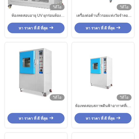
วิดีโอ
วิดีโอ
ห้องทดสอบอายุ UV ผุกร่อนห้อง
เครื่องต่อต้านริ้วรอยแห่งวัยจำลอง
ทดสอบสิ่งแวดล้อม
สิ่งแวดล้อมคุณภาพสูงสำหรับการ
ทดสอบเครื่องหนัง
หา ราคา ที่ ดี ที่สุด
หา ราคา ที่ ดี ที่สุด
วิดีโอ
วิดีโอ
ห้องทดสอบสภาพดินฟ้าอากาศที่เร่ง
อายุประเภทหลอดไฟ
หา ราคา ที่ ดี ที่สุด
หา ราคา ที่ ดี ที่สุด