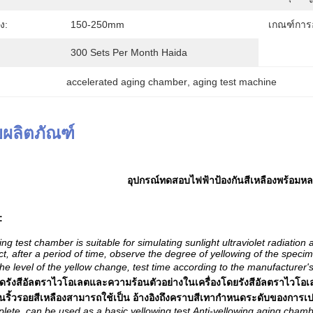
ง:
150-250mm
เกณฑ์การ
300 Sets Per Month Haida
accelerated aging chamber
, 
aging test machine
ผลิตภัณฑ์
อุปกรณ์ทดสอบไฟฟ้าป้องกันสีเหลืองพร้อมห
:
ing test chamber is suitable for simulating sunlight ultraviolet radiation
t, after a period of time, observe the degree of yellowing of the speci
he level of the yellow change, test time according to the manufacturer
ังสีอัลตราไวโอเลตและความร้อนตัวอย่างในเครื่องโดยรังสีอัลตราไวโอเ
านริ้วรอยสีเหลืองสามารถใช้เป็น อ้างอิงถึงคราบสีเทากำหนดระดับของการ
lete, can be used as a basic yellowing test,Anti-yellowing aging cha