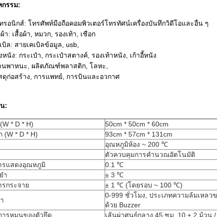
หกรรม:
กทรอนิกส์: โทรศัพท์มือถือคอมพิวเตอร์โทรทัศน์เครื่องบันทึกวิดีโอและอื่น ๆ
ผ้า: เสื้อผ้า, หมวก, รองเท้า, เชือก
ิล: สายเคเบิลข้อมูล, usb,
งหนัง: กระเป๋า, กระเป๋าสตางค์, รองเท้าหนัง, เก้าอี้หนัง
, ยานพาหนะ, ผลิตภัณฑ์พลาสติก, โลหะ,
วัสดุก่อสร้าง, การแพทย์, การบินและอวกาศ
าน:
W * D * H)
50cm * 50cm * 60cm
(W * D * H)
93cm * 57cm * 131cm
อุณหภูมิห้อง ~ 200 ℃
ตัวควบคุมการคำนวณอัตโนมัติ
รแสดงอุณหภูมิ
0.1 ℃
ยำ
± 3 ℃
ารกระจาย
± 1 ℃ (โดยรอบ ~ 100 ℃)
0-999 ชั่วโมง, ประเภทความล้มเหลวข
จำ
ด้วย Buzzer
การหมุนของตัวยึด
เส้นผ่าศูนย์กลาง 45 ซม. 10 ± 2 ม้วน /