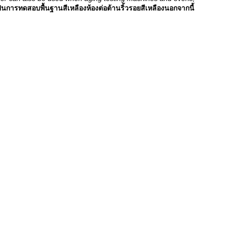
็นการทดสอบพื้นฐานสีเหลืองห้องต่อต้านริ้วรอยสีเหลืองนอกจากนี้