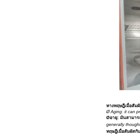
ทางทฤษฎีเมื่อสัม
Ø Aging: it can p
Øอายุ: มันสามาร
generally though
ทฤษฎีเมื่อสัมผัส