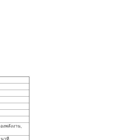
องพลังงาน,
 นาที