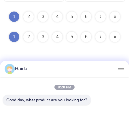
1
2
3
4
5
6
1
2
3
4
5
6
Haida
ติดต่อเร็ว
8:20 PM
Good day, what product are you looking for?
ที่อยู่
ห้อง 105 อาคาร F4 เขต F เมืองดิจิตอล Tianan เขตหนานเฉิง
เมืองตงกวน มณฑลกวางตุ้ง ประเทศจีน
โทรศัพท์