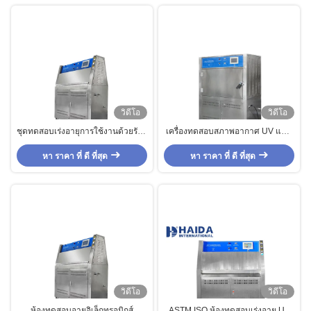
วิดีโอ
วิดีโอ
ชุดทดสอบเร่งอายุการใช้งานด้วยรังสี
เครื่องทดสอบสภาพอากาศ UV แบบ
อัลตราไวโอเลตด้วยระบบควบคุม
เร่งความเร็ว, จอทัชสกรีน UV High
อัตโนมัติ Uv Light Aging Test
หา ราคา ที่ ดี ที่สุด
หา ราคา ที่ ดี ที่สุด
Aging Test Chamber
Chambers
วิดีโอ
วิดีโอ
ห้องทดสอบอายุอิเล็กทรอนิกส์
ASTM ISO ห้องทดสอบเร่งอายุ UV