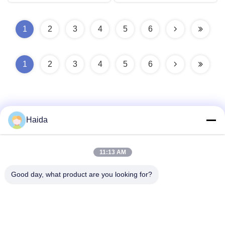
1
2
3
4
5
6
1
2
3
4
5
6
Haida
ติดต่อเร็ว
11:13 AM
Good day, what product are you looking for?
ที่อยู่
ห้อง 105 อาคาร F4 เขต F เมืองดิจิตอล Tianan เขตหนานเฉิง
เมืองตงกวน มณฑลกวางตุ้ง ประเทศจีน
โทรศัพท์