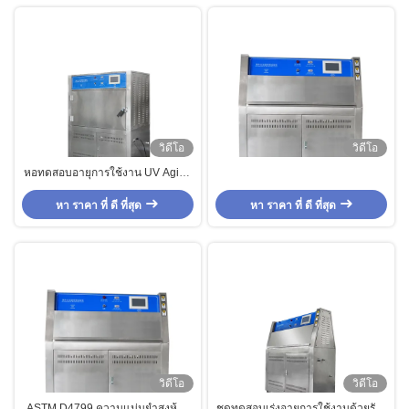
วิดีโอ
วิดีโอ
หอทดสอบอายุการใช้งาน UV Aging
แบบอัตโนมัติ, เครื่องทดสอบสภาวะ
อากาศที่เร่งปฏิกิริยา UVA
หา ราคา ที่ ดี ที่สุด
หา ราคา ที่ ดี ที่สุด
วิดีโอ
วิดีโอ
ASTM D4799 ความแม่นยำสูงห้อง
ชุดทดสอบเร่งอายุการใช้งานด้วยรังสี