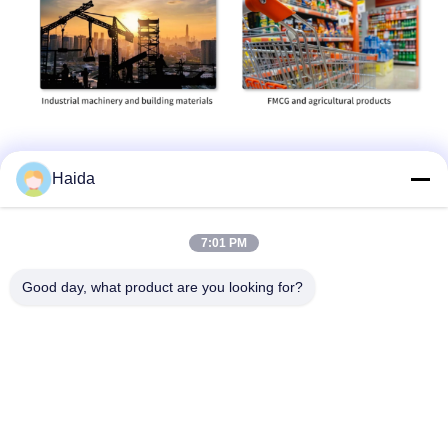
Haida
ติดต่อเร็ว
7:01 PM
ที่อยู่
Good day, what product are you looking for?
ห้อง 105 อาคาร F4 เขต F เมืองดิจิตอล Tianan เขตหนานเฉิง
เมืองตงกวน มณฑลกวางตุ้ง ประเทศจีน
โทรศัพท์
86-0769-89055588
อีเมล