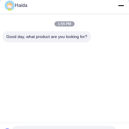
HD-A504-B เครื่องทดสอบความแรง
ไฮด้า แสงแพร่กระจายเมตรหมอก
Haida
ของการระเบิดอัตโนมัติ
纸包
纸包
August 27, 2025
November 28, 2025
1:55 PM
Good day, what product are you looking for?
00:50
00:56
เครื่องทดสอบการหดของฟิล์ม
HD-E802 UV Light Accelerated
Aging SUS#304 ห้องทดสอบด้านสิ่ง
纸包
แวดล้อม
环境
August 27, 2025
October 26, 2021
00:57
01:05
HD-F735 เครื่องทดสอบความทนทาน
HD-E702 อุปกรณ์ห้องปฏิบัติการสิ่ง
ของแขนเก้าอี้สำนักงาน 50Hz แบบ
แวดล้อม ห้องควบคุมอุณหภูมิความชื้น