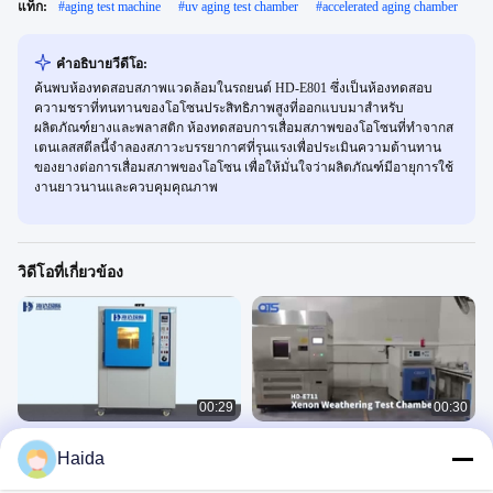
แท็ก:
#
aging test machine
#
uv aging test chamber
#
accelerated aging chamber
คําอธิบายวีดีโอ:
ค้นพบห้องทดสอบสภาพแวดล้อมในรถยนต์ HD-E801 ซึ่งเป็นห้องทดสอบ
ความชราที่ทนทานของโอโซนประสิทธิภาพสูงที่ออกแบบมาสำหรับ
ผลิตภัณฑ์ยางและพลาสติก ห้องทดสอบการเสื่อมสภาพของโอโซนที่ทำจากส
เตนเลสสตีลนี้จำลองสภาวะบรรยากาศที่รุนแรงเพื่อประเมินความต้านทาน
ของยางต่อการเสื่อมสภาพของโอโซน เพื่อให้มั่นใจว่าผลิตภัณฑ์มีอายุการใช้
งานยาวนานและควบคุมคุณภาพ
วิดีโอที่เกี่ยวข้อง
00:29
00:30
ห้องทดสอบการระเหยที่เร่งรัดกันการ
เครื่องทดสอบ/เครื่องทดสอบความ
Haida
เหลือง
ทนทานต่อสภาพอากาศของหลอดเซ
นอน
环境
环境