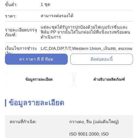
1 ชุด
ขั้นต่ำ:
สามารถต่อรองได้
ราคา:
แต่ละชุดได้รับการปกป้องด้วยไฟเบอร์เรซิ่นและ
รายละเอียดบรรจุ
ฟิล์ม PP จากนั้นใส่ในกล่องไม้ที่แข็งแรงพร้อมคน
ภัณฑ์:
ดำเนินการ
เงื่อนไขการชำระ
L/C,D/A,D/P,T/T,Western Union,,เงินสด, escrow
เงิน:
หา ราคา ที่ ดี ที่สุด
ติดต่อตอนนี้
ข้อมูลรายละเอียด
คำอธิบายผลิตภัณฑ์
ข้อมูลรายละเอียด
สถานที่กำเนิด:
กวางดง, จีน (แผ่นดินใหญ่)
ISO 9001:2000; ISO 