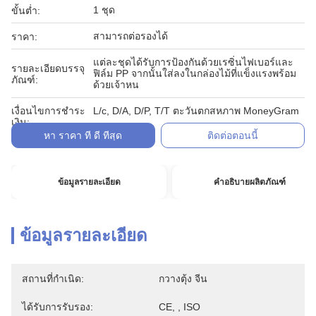
1 ชุด
ขั้นต่ำ:
สามารถต่อรองได้
ราคา:
แต่ละชุดได้รับการป้องกันด้วยเรซิ่นไฟเบอร์และ
รายละเอียดบรรจุ
ฟิล์ม PP จากนั้นใส่ลงในกล่องไม้ที่แข็งแรงพร้อม
ภัณฑ์:
ด้วยเจ้าหน
เงื่อนไขการชำระ
L/c, D/A, D/P, T/T ตะวันตกสหภาพ MoneyGram
เงิน:
หา ราคา ที่ ดี ที่สุด
ติดต่อตอนนี้
ข้อมูลรายละเอียด
คำอธิบายผลิตภัณฑ์
ข้อมูลรายละเอียด
สถานที่กำเนิด:
กวางตุ้ง จีน
ได้รับการรับรอง:
CE, , ISO