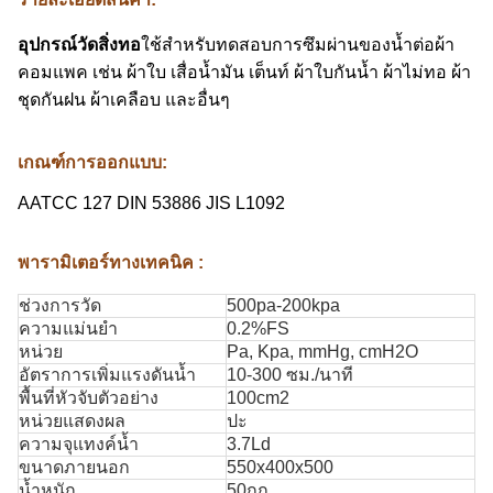
อุปกรณ์วัดสิ่งทอ
ใช้สำหรับทดสอบการซึมผ่านของน้ำต่อผ้า
คอมแพค เช่น ผ้าใบ เสื่อน้ำมัน เต็นท์ ผ้าใบกันน้ำ ผ้าไม่ทอ ผ้า
ชุดกันฝน ผ้าเคลือบ และอื่นๆ
เกณฑ์การออกแบบ:
AATCC 127 DIN 53886 JIS L1092
พารามิเตอร์ทางเทคนิค :
ช่วงการวัด
500pa-200kpa
ความแม่นยำ
0.2%FS
หน่วย
Pa, Kpa, mmHg, cmH2O
อัตราการเพิ่มแรงดันน้ำ
10-300 ซม./นาที
พื้นที่หัวจับตัวอย่าง
100cm2
หน่วยแสดงผล
ปะ
ความจุแทงค์น้ำ
3.7Ld
ขนาดภายนอก
550x400x500
น้ำหนัก
50กก.