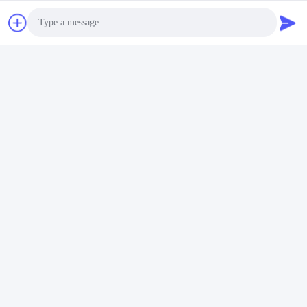
Photo
แท็ก:
อุปกรณ์อุตสาหกรรมสิ่งทอ
Video Call
เครื่องตรวจสอบผ้า
เครื่องมือทดสอบสิ่งทอ
Audio Call
ติดต่อเร็ว
ที่อยู่
ห้อง 105 อาคาร F4 เขต F เมืองดิจิตอล Tianan เขตหนานเฉิง