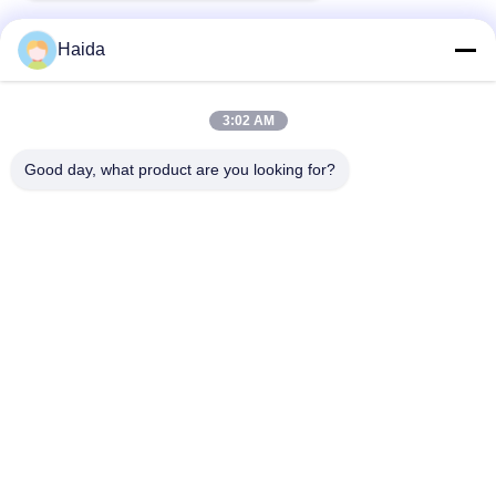
Haida
ติดต่อเร็ว
3:02 AM
ที่อยู่
Good day, what product are you looking for?
ห้อง 105 อาคาร F4 เขต F เมืองดิจิตอล Tianan เขตหนานเฉิง
เมืองตงกวน มณฑลกวางตุ้ง ประเทศจีน
โทรศัพท์
86-0769-89055588
อีเมล
salesmanager@qc-test.com
นโยบายความเป็นส่วนตัว
|
แผนผังเว็บไซต์
| จีน ดี คุณภาพ เครื่อง