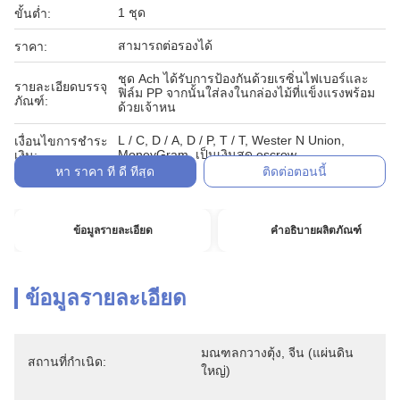
1 ชุด
ขั้นต่ำ:
สามารถต่อรองได้
ราคา:
ชุด Ach ได้รับการป้องกันด้วยเรซิ่นไฟเบอร์และ
รายละเอียดบรรจุ
ฟิล์ม PP จากนั้นใส่ลงในกล่องไม้ที่แข็งแรงพร้อม
ภัณฑ์:
ด้วยเจ้าหน
L / C, D / A, D / P, T / T, Wester N Union,
เงื่อนไขการชำระ
MoneyGram, เป็นเงินสด escrow
เงิน:
หา ราคา ที่ ดี ที่สุด
ติดต่อตอนนี้
ข้อมูลรายละเอียด
คำอธิบายผลิตภัณฑ์
ข้อมูลรายละเอียด
มณฑลกวางตุ้ง, จีน (แผ่นดิน
สถานที่กำเนิด:
ใหญ่)