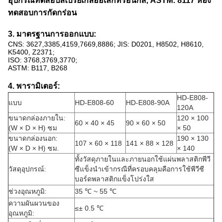
อุปกรณ์ทดสอบสเปรย์เกลืออิเล็กทรอนิกส์, ASTM: 8117 ห้อง
ทดสอบการกัดกร่อน
3. มาตรฐานการออกแบบ:
CNS: 3627,3385,4159,7669,8886; JIS: D0201, H8502, H8610,
K5400, Z2371;
ISO: 3768,3769,3770;
ASTM: B117, B268
4. พารามิเตอร์:
HD-E808-
แบบ
HD-E808-60
HD-E808-90A
120A
ขนาดกล่องภายใน:
120 × 100
60 × 40 × 45
90 × 60 × 50
(W × D × H) ซม
× 50
ขนาดกล่องนอก:
190 × 130
107 × 60 × 118
141 × 88 × 128
(W × D × H) ซม.
× 140
ทั้งวัสดุภายในและภายนอกใช้แผ่นพลาสติกพีวี
วัสดุอุปกรณ์:
ซีแข็งนำเข้ากรณีที่ครอบคลุมคือการใช้พีวีซี
บอร์ดพลาสติกแข็งโปร่งใส
ช่วงอุณหภูมิ:
35 ℃ ~ 55 ℃
ความผันผวนของ
≤± 0.5 ℃
อุณหภูมิ: