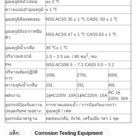
อุณหภูมิสม่ำเสมอ:
≤± 2 ℃
ความแม่นยำอุณหภูมิ:
± 1 ℃
อุณหภูมิห้องทดสอบ
NSS ACSS 35 ± 1 ℃ CASS: 50 ± 1 ℃
อุณหภูมิถังอากาศอิ่ม
NSS ACSS 47 ± 1 ℃ CASS 63 ± 1 ℃
ตัว:
อุณหภูมิน้ำเกลือ:
35 ℃± 1 ℃
2
ปริมาณสเปรย์:
1.0 ~ 2.0 มล. / 80 ซม
ชม
/
PH:
NSS ACSS6.5 ~ 7.2 CASS 3.0 ~ 3.2
ปริมาณห้องปฏิบัติ
108L
270L
600L
การ:
ความจุถังน้ำเกลือ:
15L
25L
40L
AC 1∮,
พลังงาน:
1∮AC220V, 10A
1∮AC220V, 15A
220V, 30A
อุปกรณ์ป้องกันความ
การขาดแคลนน้ำ / การป้องกันมากกว่า
ปลอดภัยหลายอย่าง:
อุณหภูมิ / เฟส
อุปกรณ์มาตรฐาน:
ทดสอบเกลือ, ถังวัด, เครื่องมือ ฯลฯ 1 ชุด
แท็ก:
Corrosion Testing Equipment