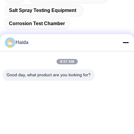
Salt Spray Testing Equipment
Corrosion Test Chamber
Haida
ติดต่อเร็ว
8:57 AM
Good day, what product are you looking for?
ที่อยู่
ห้อง 105 อาคาร F4 เขต F เมืองดิจิตอล Tianan เขตหนานเฉิง
เมืองตงกวน มณฑลกวางตุ้ง ประเทศจีน
โทรศัพท์
86-0769-89055588
อีเมล
salesmanager@qc-test.com