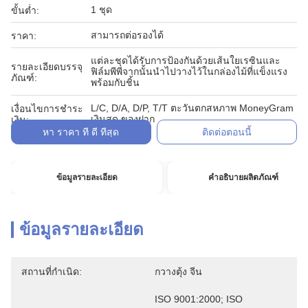
1 ชุด
ขั้นต่ำ:
สามารถต่อรองได้
ราคา:
แต่ละชุดได้รับการป้องกันด้วยเส้นใยเรซินและ
รายละเอียดบรรจุ
ฟิล์มพีพีจากนั้นนำไปวางไว้ในกล่องไม้ที่แข็งแรง
ภัณฑ์:
พร้อมกับชิ้น
L/C, D/A, D/P, T/T ตะวันตกสหภาพ MoneyGram
เงื่อนไขการชำระ
เงินสด ของฝาก
เงิน:
หา ราคา ที่ ดี ที่สุด
ติดต่อตอนนี้
ข้อมูลรายละเอียด
คำอธิบายผลิตภัณฑ์
ข้อมูลรายละเอียด
สถานที่กำเนิด:
กวางตุ้ง จีน
ISO 9001:2000; ISO 