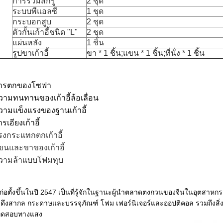
การรวมสกรู
2 ชุด
ระบบพีแอลซี
1 ชุด
กระบอกสูบ
2 ชุด
ตัวกั้นเก้าอี้ชนิด "L"
2 ชุด
แผ่นหลัง
1 ชิ้น
รูปขาเก้าอี้
ขา * 1 ชิ้น;แขน * 1 ชิ้น;ที่นั่ง * 1 ชิ้น
การตกของโซฟา
ามทนทานของเก้าอี้ล้อเลื่อน
วามแข็งแรงของฐานเก้าอี้
เอียงเก้าอี้
รงกระแทกตกเก้าอี้
ขนและขาของเก้าอี้
ความล้าแบบโฟมทุบ
าก่อตั้งขึ้นในปี 2547 เป็นที่รู้จักในฐานะผู้นำตลาดตงกวนของจีนในอุตสาหกร
่องดึงสากล กระดาษและบรรจุภัณฑ์ โฟม เฟอร์นิเจอร์และออปติคอล รวมถึงสิ
์ทดสอบทางแสง