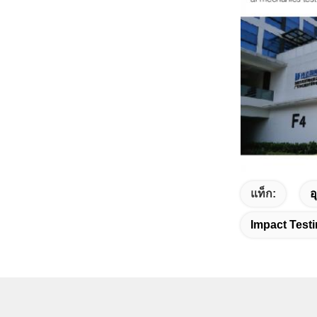
แท็ก:
อ
Impact Test