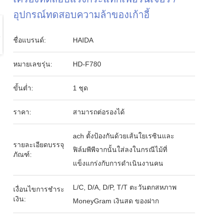
อุปกรณ์ทดสอบความล้าของเก้าอี้
ชื่อแบรนด์:
HAIDA
หมายเลขรุ่น:
HD-F780
ขั้นต่ำ:
1 ชุด
ราคา:
สามารถต่อรองได้
ach ตั้งป้องกันด้วยเส้นใยเรซินและ
รายละเอียดบรรจุ
ฟิล์มพีพีจากนั้นใส่ลงในกรณีไม้ที่
ภัณฑ์:
แข็งแกร่งกับการดำเนินงานคน
L/C, D/A, D/P, T/T ตะวันตกสหภาพ
เงื่อนไขการชำระ
เงิน:
MoneyGram เงินสด ของฝาก