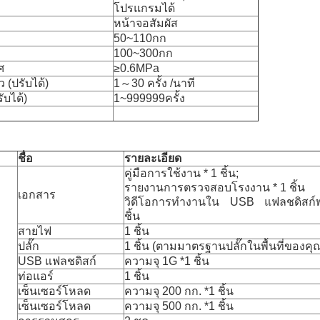
โปรแกรมได้
หน้าจอสัมผัส
50~110กก
100~300กก
ศ
≥0.6MPa
(ปรับได้)
1～30 ครั้ง /นาที
บได้)
1~999999ครั้ง
ชื่อ
รายละเอียด
คู่มือการใช้งาน * 1 ชิ้น;
รายงานการตรวจสอบโรงงาน * 1 ชิ้น
เอกสาร
วิดีโอการทำงานใน USB แฟลชดิสก์พร
ชิ้น
สายไฟ
1 ชิ้น
ปลั๊ก
1 ชิ้น (ตามมาตรฐานปลั๊กในพื้นที่ของคุ
USB แฟลชดิสก์
ความจุ 1G *1 ชิ้น
ท่อแอร์
1 ชิ้น
เซ็นเซอร์โหลด
ความจุ 200 กก. *1 ชิ้น
เซ็นเซอร์โหลด
ความจุ 500 กก. *1 ชิ้น