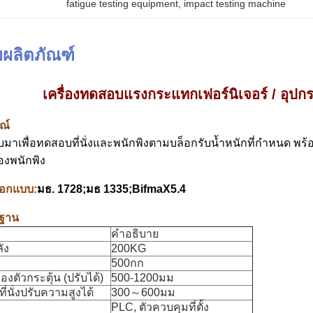
fatigue testing equipment
, 
impact testing machine
ผลิตภัณฑ์
เครื่องทดสอบแรงกระแทกเฟอร์นิเจอร์ / อุปก
ณ์
บบมาเพื่อทดสอบที่นั่งและพนักพิงตามบล็อกรับน้ำหนักที่กำหนด พร้อ
งพนักพิง
อกแบบ:
มธ. 1728;มธ 1335;BifmaX5.4
รฐาน
คำอธิบาย
ัง
200KG
500กก
งตัวกระตุ้น (ปรับได้)
500-1200มม
่นั่งปรับความสูงได้
300～600มม
PLC, ตัวควบคุมที่ตั้ง