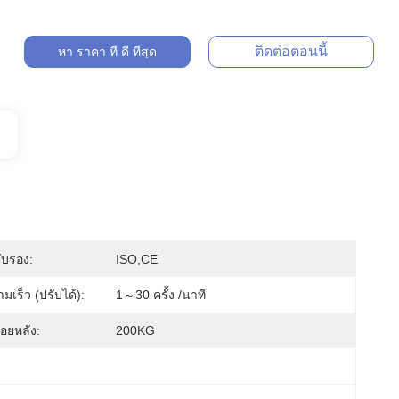
ติดต่อตอนนี้
หา ราคา ที่ ดี ที่สุด
ับรอง:
ISO,CE
เร็ว (ปรับได้):
1～30 ครั้ง /นาที
อยหลัง:
200KG