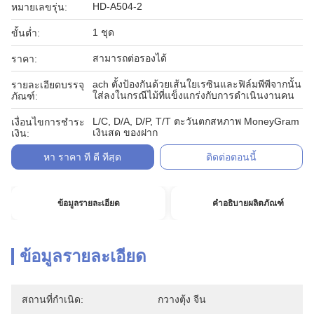
HD-A504-2
หมายเลขรุ่น:
1 ชุด
ขั้นต่ำ:
สามารถต่อรองได้
ราคา:
ach ตั้งป้องกันด้วยเส้นใยเรซินและฟิล์มพีพีจากนั้น
รายละเอียดบรรจุ
ใส่ลงในกรณีไม้ที่แข็งแกร่งกับการดำเนินงานคน
ภัณฑ์:
L/C, D/A, D/P, T/T ตะวันตกสหภาพ MoneyGram
เงื่อนไขการชำระ
เงินสด ของฝาก
เงิน:
หา ราคา ที่ ดี ที่สุด
ติดต่อตอนนี้
ข้อมูลรายละเอียด
คำอธิบายผลิตภัณฑ์
ข้อมูลรายละเอียด
สถานที่กำเนิด:
กวางตุ้ง จีน