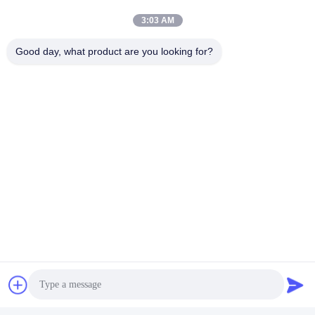
Paper And Packaging Material Testing Instruments
3:03 AM
Good day, what product are you looking for?
Packaging Drop Test Equipment
ติดต่อเร็ว
ที่อยู่
ห้อง 105 อาคาร F4 เขต F เมืองดิจิตอล Tianan เขตหนานเฉิง
เมืองตงกวน มณฑลกวางตุ้ง ประเทศจีน
โทรศัพท์
86-0769-89055588
อีเมล
salesmanager@qc-test.com