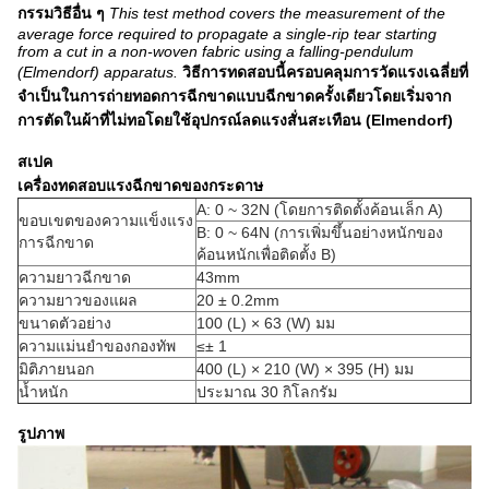
กรรมวิธีอื่น ๆ
This test method covers the measurement of the
average force required to propagate a single-rip tear starting
from a cut in a non-woven fabric using a falling-pendulum
(Elmendorf) apparatus.
วิธีการทดสอบนี้ครอบคลุมการวัดแรงเฉลี่ยที่
จำเป็นในการถ่ายทอดการฉีกขาดแบบฉีกขาดครั้งเดียวโดยเริ่มจาก
การตัดในผ้าที่ไม่ทอโดยใช้อุปกรณ์ลดแรงสั่นสะเทือน (Elmendorf)
สเปค
เครื่องทดสอบแรงฉีกขาดของกระดาษ
A: 0 ~ 32N (โดยการติดตั้งค้อนเล็ก A)
ขอบเขตของความแข็งแรง
B: 0 ~ 64N (การเพิ่มขึ้นอย่างหนักของ
การฉีกขาด
ค้อนหนักเพื่อติดตั้ง B)
ความยาวฉีกขาด
43mm
ความยาวของแผล
20 ± 0.2mm
ขนาดตัวอย่าง
100 (L) × 63 (W) มม
ความแม่นยำของกองทัพ
≤± 1
มิติภายนอก
400 (L) × 210 (W) × 395 (H) มม
น้ำหนัก
ประมาณ 30 กิโลกรัม
รูปภาพ