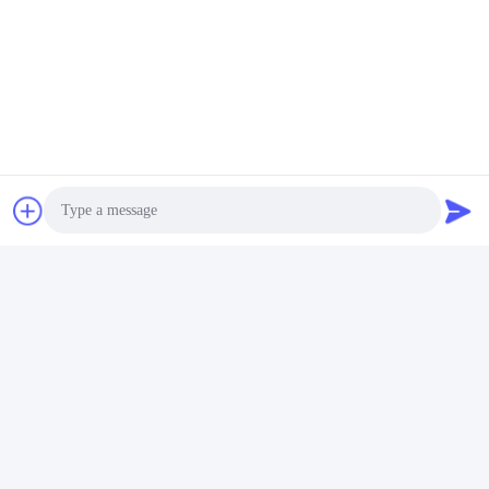
แท็ก:
Packaging Testing Instruments
Paper And Packaging Material Testing Instruments
Packaging Drop Test Equipment
Photo
Video Call
ติดต่อเร็ว
Audio Call
ที่อยู่