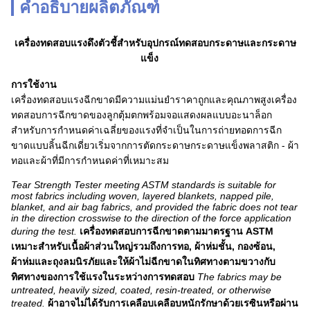
คำอธิบายผลิตภัณฑ์
เครื่องทดสอบแรงดึงตัวชี้สำหรับอุปกรณ์ทดสอบกระดาษและกระดาษ
แข็ง
การใช้งาน
เครื่องทดสอบแรงฉีกขาดมีความแม่นยำราคาถูกและคุณภาพสูงเครื่อง
ทดสอบการฉีกขาดของลูกตุ้มตกพร้อมจอแสดงผลแบบอะนาล็อก
สำหรับการกำหนดค่าเฉลี่ยของแรงที่จำเป็นในการถ่ายทอดการฉีก
ขาดแบบลิ้นฉีกเดี่ยวเริ่มจากการตัดกระดาษกระดาษแข็งพลาสติก - ผ้า
ทอและผ้าที่มีการกำหนดค่าที่เหมาะสม
Tear Strength Tester meeting ASTM standards is suitable for
most fabrics including woven, layered blankets, napped pile,
blanket, and air bag fabrics, and provided the fabric does not tear
in the direction crosswise to the direction of the force application
during the test.
เครื่องทดสอบการฉีกขาดตามมาตรฐาน ASTM
เหมาะสำหรับเนื้อผ้าส่วนใหญ่รวมถึงการทอ, ผ้าห่มชั้น, กองซ้อน,
ผ้าห่มและถุงลมนิรภัยและให้ผ้าไม่ฉีกขาดในทิศทางตามขวางกับ
ทิศทางของการใช้แรงในระหว่างการทดสอบ
The fabrics may be
untreated, heavily sized, coated, resin-treated, or otherwise
treated.
ผ้าอาจไม่ได้รับการเคลือบเคลือบหนักรักษาด้วยเรซินหรือผ่าน