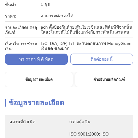
1 ชุด
ขั้นต่ำ:
สามารถต่อรองได้
ราคา:
ach ตั้งป้องกันด้วยเส้นใยเรซินและฟิล์มพีพีจากนั้น
รายละเอียดบรรจุ
ใส่ลงในกรณีไม้ที่แข็งแกร่งกับการดำเนินงานคน
ภัณฑ์:
L/C, D/A, D/P, T/T ตะวันตกสหภาพ MoneyGram
เงื่อนไขการชำระ
เงินสด ของฝาก
เงิน:
หา ราคา ที่ ดี ที่สุด
ติดต่อตอนนี้
ข้อมูลรายละเอียด
คำอธิบายผลิตภัณฑ์
ข้อมูลรายละเอียด
สถานที่กำเนิด:
กวางตุ้ง จีน
ISO 9001:2000; ISO 