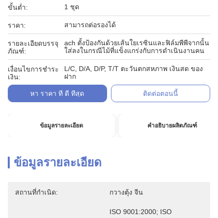
1 ชุด
ขั้นต่ำ:
สามารถต่อรองได้
ราคา:
ach ตั้งป้องกันด้วยเส้นใยเรซินและฟิล์มพีพีจากนั้น
รายละเอียดบรรจุ
ใส่ลงในกรณีไม้ที่แข็งแกร่งกับการดำเนินงานคน
ภัณฑ์:
L/C, D/A, D/P, T/T ตะวันตกสหภาพ เงินสด ของ
เงื่อนไขการชำระ
ฝาก
เงิน:
หา ราคา ที่ ดี ที่สุด
ติดต่อตอนนี้
ข้อมูลรายละเอียด
คำอธิบายผลิตภัณฑ์
ข้อมูลรายละเอียด
สถานที่กำเนิด:
กวางตุ้ง จีน
ISO 9001:2000; ISO 