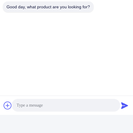
แท็ก:
Packaging Testing Instruments
Good day, what product are you looking for?
Paper And Packaging Material Testing Instruments
Packaging Drop Test Equipment
ติดต่อเร็ว
ที่อยู่
ห้อง 105 อาคาร F4 เขต F เมืองดิจิตอล Tianan เขตหนานเฉิง
เมืองตงกวน มณฑลกวางตุ้ง ประเทศจีน
โทรศัพท์
86-0769-89055588