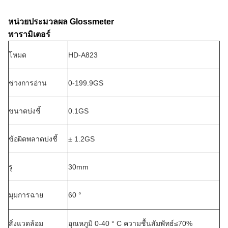
หน่วยประมวลผล Glossmeter
พารามิเตอร์
โหมด
HD-A823
ช่วงการอ่าน
0-199.9GS
ขนาดบ่งชี้
0.1GS
ข้อผิดพลาดบ่งชี้
± 1.2GS
รู
30mm
มุมการฉาย
60 °
สิ่งแวดล้อม
อุณหภูมิ 0-40 ° C ความชื้นสัมพัทธ์≤70%