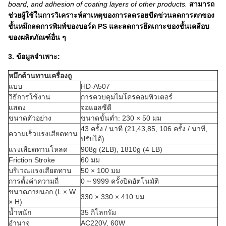
board, and adhesion of coating layers of other products.
สามารถ
ช่วยผู้ใช้ในการวิเคราะห์สาเหตุของการลดรอยขีดข่วนลดการตกของ
ชั้นหมึกลดการพิมพ์ของบอร์ด PS และลดการยึดเกาะของชั้นเคลือบ
ของผลิตภัณฑ์อื่น ๆ
3. ข้อมูลจำเพาะ:
หมึกต้านทานเครื่องถู
แบบ
HD-A507
วิธีการใช้งาน
การควบคุมไมโครคอมพิวเตอร์
แสดง
จอแอลซีดี
ขนาดตัวอย่าง
ขนาดขั้นต่ำ: 230 × 50 มม
43 ครั้ง / นาที (21,43,85, 106 ครั้ง / นาที,
ความเร็วแรงเสียดทาน
ปรับได้)
แรงเสียดทานโหลด
908g (2LB), 1810g (4 LB)
Friction Stroke
60 มม
บริเวณแรงเสียดทาน
50 × 100 มม
การตั้งค่าความถี่
0 ~ 9999 ครั้งปิดอัตโนมัติ
ขนาดภายนอก (L × W
330 × 330 × 410 มม
× H)
น้ำหนัก
35 กิโลกรัม
อำนาจ
AC220V, 60W