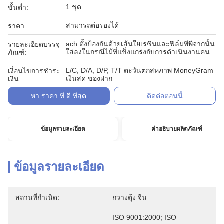
1 ชุด
ขั้นต่ำ:
สามารถต่อรองได้
ราคา:
ach ตั้งป้องกันด้วยเส้นใยเรซินและฟิล์มพีพีจากนั้น
รายละเอียดบรรจุ
ใส่ลงในกรณีไม้ที่แข็งแกร่งกับการดำเนินงานคน
ภัณฑ์:
L/C, D/A, D/P, T/T ตะวันตกสหภาพ MoneyGram
เงื่อนไขการชำระ
เงินสด ของฝาก
เงิน:
หา ราคา ที่ ดี ที่สุด
ติดต่อตอนนี้
ข้อมูลรายละเอียด
คำอธิบายผลิตภัณฑ์
ข้อมูลรายละเอียด
สถานที่กำเนิด:
กวางตุ้ง จีน
ISO 9001:2000; ISO 