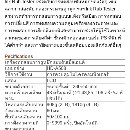
Ink Rub Tester ใช้ได้กับการทดสอบชั้นหมึกของวัสดุ เช่น
ฉลาก กล่องพับ กล่องกระดาษลูกฟูก ฯลฯ Ink Rub Tester
สามารถทำการทดสอบการถูแบบแห้งหรือเปียก การทดสอบ
การเปลี่ยนสี การทดสอบความคลุมเครือของกระดาษ และ
การทดสอบการเสียดสีแบบพิเศษสามารถช่วยให้ผู้ใช้วิเคราะห์
สาเหตุของการเสียดสีต่ำ ชั้นหมึกหลุดออก บอร์ด PS ที่พิมพ์
ได้ต่ำกว่า และการยึดเกาะของชั้นเคลือบของผลิตภัณฑ์อื่นๆ
Pecifications
เครื่องทดสอบการถูหมึกแบบดับเบิ้ลเอนด์
แบบอย่าง
HD-A508
วิธีการใช้งาน
การควบคุมไมโครคอมพิวเตอร์
แสดง
LCD
ขนาดตัวอย่าง
ขนาดขั้นต่ำ: 230×50 mm
ความเร็วแรงเสียด
43 ครั้ง/นาที ( 21,43,85, 106 ครั้ง/นาที
ทาน
ปรับได้)
โหลดแรงเสียดทาน
908g (2LB), 1810g (4 LB)
จังหวะเสียดทาน
60 มม.
พื้นที่แรงเสียดทาน
50×100 มม.
การตั้งค่าความถี่
0~9999 ครั้ง, ปิดอัตโนมัติ
ขนาดภายนอก