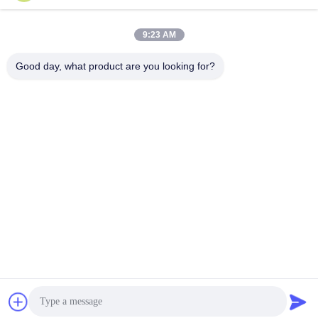
ติดต่อเร็ว
9:23 AM
ที่อยู่
Good day, what product are you looking for?
ห้อง 105 อาคาร F4 เขต F เมืองดิจิตอล Tianan เขตหนานเฉิง
เมืองตงกวน มณฑลกวางตุ้ง ประเทศจีน
โทรศัพท์
86-0769-89055588
อีเมล
salesmanager@qc-test.com
นโยบายความเป็นส่วนตัว
|
แผนผังเว็บไซต์
| จีน ดี คุณภาพ เครื่อง
ทดสอบแรงดึง ผู้จัดจําหน่าย.ลิขสิทธิ์ 2013-2026 Guangdong
Haida Equipment Co., Ltd. ทั้งหมด สิทธิพิเศษ