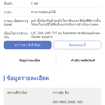
1 ชุด
ขั้นต่ำ:
สามารถต่อรองได้
ราคา:
ach ตั้งป้องกันด้วยเส้นใยเรซินและฟิล์มพีพีจากนั้น
รายละเอียดบรรจุ
ใส่ลงในกรณีไม้ที่แข็งแกร่งกับการดำเนินงานคน
ภัณฑ์:
L/C, D/A, D/P, T/T ตะวันตกสหภาพ MoneyGram
เงื่อนไขการชำระ
เงินสด ของฝาก
เงิน:
หา ราคา ที่ ดี ที่สุด
ติดต่อตอนนี้
ข้อมูลรายละเอียด
คำอธิบายผลิตภัณฑ์
ข้อมูลรายละเอียด
สถานที่กำเนิด:
กวางตุ้ง จีน
ISO 9001:2000; ISO 