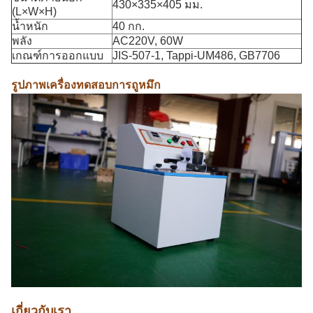
430×335×405 มม.
(L×W×H)
น้ำหนัก
40 กก.
พลัง
AC220V, 60W
เกณฑ์การออกแบบ
JIS-507-1, Tappi-UM486, GB7706
รูปภาพเครื่องทดสอบการถูหมึก
เกี่ยวกับเรา