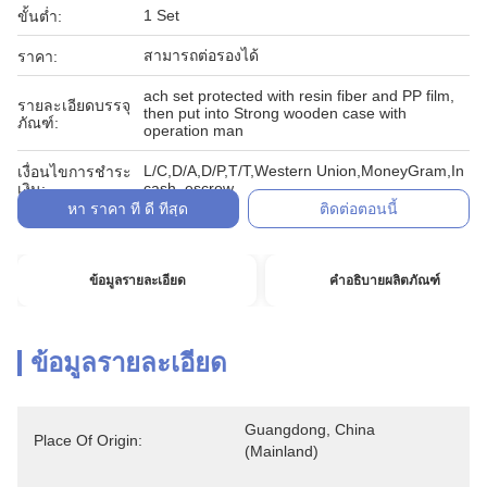
1 Set
ขั้นต่ำ:
สามารถต่อรองได้
ราคา:
ach set protected with resin fiber and PP film,
รายละเอียดบรรจุ
then put into Strong wooden case with
ภัณฑ์:
operation man
L/C,D/A,D/P,T/T,Western Union,MoneyGram,In
เงื่อนไขการชำระ
cash, escrow
เงิน:
หา ราคา ที่ ดี ที่สุด
ติดต่อตอนนี้
ข้อมูลรายละเอียด
คำอธิบายผลิตภัณฑ์
ข้อมูลรายละเอียด
Guangdong, China 
Place Of Origin:
(Mainland)