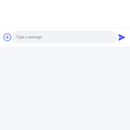
ติดต่อเร็ว
ที่อยู่
ห้อง 105 อาคาร F4 เขต F เมืองดิจิตอล Tianan เขตหนานเฉิง
เมืองตงกวน มณฑลกวางตุ้ง ประเทศจีน
โทรศัพท์
86-0769-89055588
Photo
อีเมล
salesmanager@qc-test.com
Video Call
Audio Call
นโยบายความเป็นส่วนตัว
|
แผนผังเว็บไซต์
| จีน ดี คุณภาพ เครื่อง
ทดสอบแรงดึง ผู้จัดจําหน่าย.ลิขสิทธิ์ 2013-2026 Guangdong
Haida Equipment Co., Ltd. ทั้งหมด สิทธิพิเศษ