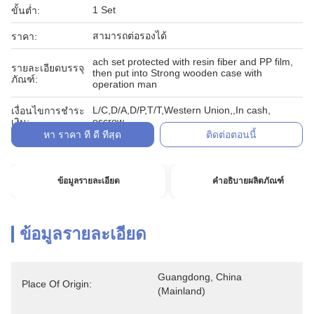
1 Set
ขั้นต่ำ:
สามารถต่อรองได้
ราคา:
ach set protected with resin fiber and PP film,
รายละเอียดบรรจุ
then put into Strong wooden case with
ภัณฑ์:
operation man
L/C,D/A,D/P,T/T,Western Union,,In cash,
เงื่อนไขการชำระ
escrow
เงิน:
หา ราคา ที่ ดี ที่สุด
ติดต่อตอนนี้
ข้อมูลรายละเอียด
คำอธิบายผลิตภัณฑ์
ข้อมูลรายละเอียด
Guangdong, China 
Place Of Origin:
(Mainland)