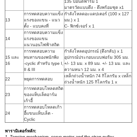
135 ปอนด์ฟาร์ม 1
มาตรวัดแบบดึง - ดึงพร้อมชุด x1
การทดสอบความแข็ง
กำลังโหลดอะแดปเตอร์ (100 x 127
13
แรงของแขน - แนว
มม.) x 1
ตั้ง - แบบคงที่
C- ฟิกซ์เจอร์ x 1
การทดสอบความแข็ง
14
แรงของแขน
แนวนอนไฟฟ้าสถิต
การทดสอบความ
กำลังโหลดอุปกรณ์ (ดึงกลับ) x 1
15 และ
ทนทานของพนักพิง
อุปกรณ์ประกอบแบบฟอร์ม 305 มม.
16
-cyclic สำหรับ type I,
+/- 13 มม. x 89 มม. +/- 13 มม. และ
II & III
ความหนา 12 มม. x 4
เหล็กถ่วงน้ำหนัก 74 กิโลกรัม x เหล็ก
22
หยุดการทดสอบ
ถ่วงน้ำหนัก 125 กิโลกรัม 1 x
การทดสอบโหลดสถิต
23
ของแท็บเล็ตอาร์ม
เก้าอี้
การทดสอบโหลดเก้า
24
อี้แขนแท็บเล็ต -
Cyclic
พารามิเตอร์หลัก:
1, Tension mechanism, servo motor and the strap pulley