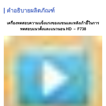
คำอธิบายผลิตภัณฑ์
เครื่องทดสอบความแข็งแรงของแขนและหลังเก้าอี้ในการ
ทดสอบแนวตั้งและแนวนอน HD － F738