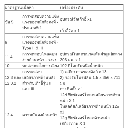
มาตรฐาน
เนื้อหา
เครื่องประดับ
การทดสอบความแข็ง
อุปกรณ์วัดเก้าอี้ x1
ข้อ 5
แรงของพนักพิงคงที่ -
ประเภทที่ 1
เก้าอี้วัด x 1
การทดสอบความแข็ง
6
แรงของพนักพิงคงที่ -
Type II & III
การทดสอบโหลดมุม
อุปกรณ์โหลดขนาดเส้นผ่าศูนย์กลาง
11.4
ง่ายด้านหน้า - วงจร
203 มม. x 1
10
ทดสอบกลไกการเอียง
102 กิโลกรัมหนึ่งน้ำหนัก
การทดสอบ
1) เสถียรภาพของดิสก์ x 13
12.3 และ
เสถียรภาพด้านหลัง
2) รองรับโพรพิลีน 1.5 x 356 x 711
12.3.2
สำหรับเก้าอี้รุ่น III
มม
และ III
การติดตั้ง x 1
12d ฟิกซ์เจอร์โหลดเสถียรภาพด้าน
หน้า X 1
โหลดดิสก์เสถียรภาพด้านหน้า 12e
x1
12.4
ความมั่นคงด้านหน้า
12g ฟิกซ์เจอร์โหลดด้านหน้า
เสถียรภาพ X 1