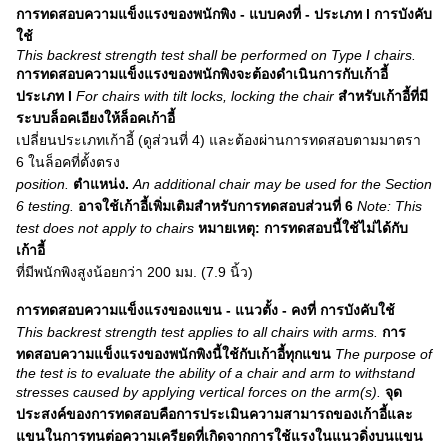
การทดสอบความแข็งแรงของพนักพิง - แบบคงที่ - ประเภท l การบังคับ
ใช้
This backrest strength test shall be performed on Type I chairs.
การทดสอบความแข็งแรงของพนักพิงจะต้องดำเนินการกับเก้าอี้
ประเภท I
For chairs with tilt locks, locking the chair
สำหรับเก้าอี้ที่มี
ระบบล็อคเอียงให้ล็อคเก้าอี้
เปลี่ยนประเภทเก้าอี้ (ดูส่วนที่ 4) และต้องผ่านการทดสอบตามมาตรา
6 ในล็อคที่ตั้งตรง
position.
ตำแหน่ง.
An additional chair may be used for the Section
6 testing.
อาจใช้เก้าอี้เพิ่มเติมสำหรับการทดสอบส่วนที่ 6
Note: This
test does not apply to chairs
หมายเหตุ: การทดสอบนี้ใช้ไม่ได้กับ
เก้าอี้
ที่มีพนักพิงสูงน้อยกว่า 200 มม. (7.9 นิ้ว)
การทดสอบความแข็งแรงของแขน - แนวตั้ง - คงที่
การบังคับใช้
This backrest strength test applies to all chairs with arms.
การ
ทดสอบความแข็งแรงของพนักพิงนี้ใช้กับเก้าอี้ทุกแขน
The purpose of
the test is to evaluate the ability of a chair and arm to withstand
stresses caused by applying vertical forces on the arm(s).
จุด
ประสงค์ของการทดสอบคือการประเมินความสามารถของเก้าอี้และ
แขนในการทนต่อความเครียดที่เกิดจากการใช้แรงในแนวดิ่งบนแขน