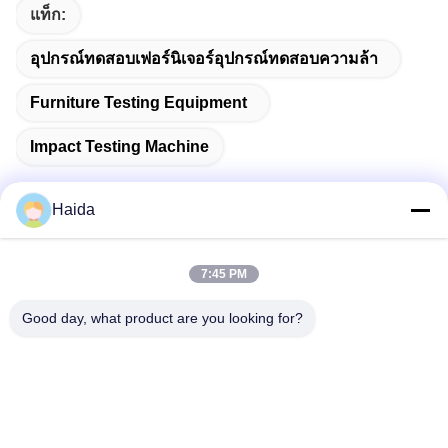
แท็ก:
อุปกรณ์ทดสอบเฟอร์นิเจอร์อุปกรณ์ทดสอบความล้า
Furniture Testing Equipment
Impact Testing Machine
Haida
ติดต่อเร็ว
7:45 PM
Good day, what product are you looking for?
ที่อยู่
ห้อง 105 อาคาร F4 เขต F เมืองดิจิตอล Tianan เขตหนานเฉิง
เมืองตงกวน มณฑลกวางตุ้ง ประเทศจีน
โทรศัพท์
86-0769-89055588