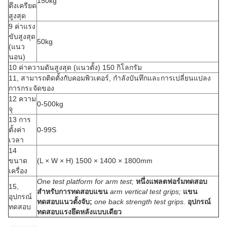
150kg
ตึงเครียด
สูงสุด
9 ค่าแรง
ขับสูงสุด
50kg
(แนว
นอน)
10 ค่าความดันสูงสุด (แนวตั้ง) 150 กิโลกรัม
11, สามารถติดตั้งกับคอมพิวเตอร์, กำลังบันทึกและการเปลี่ยนแปลง
การกระจัดของ
12 ความ
0-500kg
จุ
13 การ
ตั้งค่า
0-99S
เวลา
14
ขนาด
(L × W × H) 1500 × 1400 × 1800mm
เครื่อง
One test platform for arm test;
หนึ่งแพลตฟอร์มทดสอบ
15,
สำหรับการทดสอบแขน
arm vertical test grips;
แขน
อุปกรณ์
ทดสอบแนวตั้งจับ;
one back strength test grips.
อุปกรณ์
ทดสอบ
ทดสอบแรงยึดหลังแบบเดียว