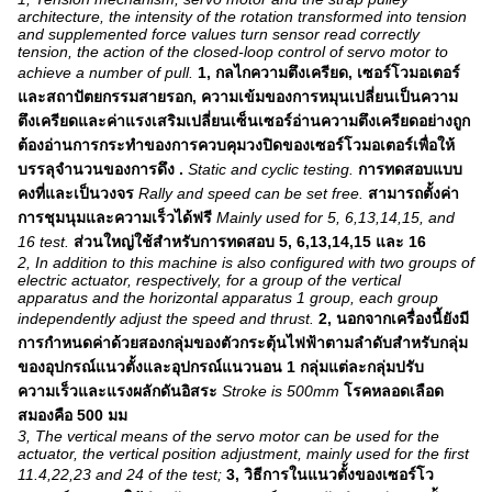
architecture, the intensity of the rotation transformed into tension
and supplemented force values ​​turn sensor read correctly
tension, the action of the closed-loop control of servo motor to
achieve a number of pull.
1, กลไกความตึงเครียด, เซอร์โวมอเตอร์
และสถาปัตยกรรมสายรอก, ความเข้มของการหมุนเปลี่ยนเป็นความ
ตึงเครียดและค่าแรงเสริมเปลี่ยนเซ็นเซอร์อ่านความตึงเครียดอย่างถูก
ต้องอ่านการกระทำของการควบคุมวงปิดของเซอร์โวมอเตอร์เพื่อให้
บรรลุจำนวนของการดึง .
Static and cyclic testing.
การทดสอบแบบ
คงที่และเป็นวงจร
Rally and speed can be set free.
สามารถตั้งค่า
การชุมนุมและความเร็วได้ฟรี
Mainly used for 5, 6,13,14,15, and
16 test.
ส่วนใหญ่ใช้สำหรับการทดสอบ 5, 6,13,14,15 และ 16
2, In addition to this machine is also configured with two groups of
electric actuator, respectively, for a group of the vertical
apparatus and the horizontal apparatus 1 group, each group
independently adjust the speed and thrust.
2, นอกจากเครื่องนี้ยังมี
การกำหนดค่าด้วยสองกลุ่มของตัวกระตุ้นไฟฟ้าตามลำดับสำหรับกลุ่ม
ของอุปกรณ์แนวตั้งและอุปกรณ์แนวนอน 1 กลุ่มแต่ละกลุ่มปรับ
ความเร็วและแรงผลักดันอิสระ
Stroke is 500mm
โรคหลอดเลือด
สมองคือ 500 มม
3, The vertical means of the servo motor can be used for the
actuator, the vertical position adjustment, mainly used for the first
11.4,22,23 and 24 of the test;
3, วิธีการในแนวตั้งของเซอร์โว