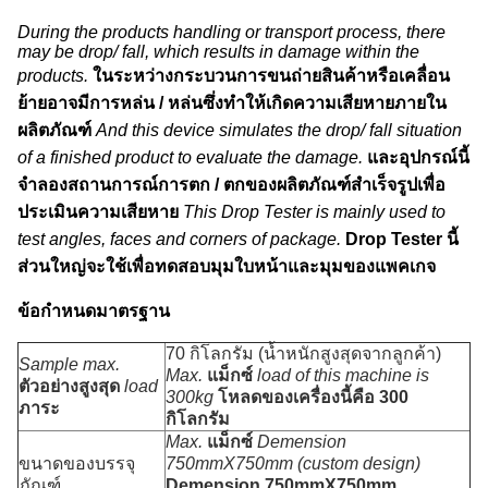
During the products handling or transport process, there
may be drop/ fall, which results in damage within the
products.
ในระหว่างกระบวนการขนถ่ายสินค้าหรือเคลื่อน
ย้ายอาจมีการหล่น / หล่นซึ่งทำให้เกิดความเสียหายภายใน
ผลิตภัณฑ์
And this device simulates the drop/ fall situation
of a finished product to evaluate the damage.
และอุปกรณ์นี้
จำลองสถานการณ์การตก / ตกของผลิตภัณฑ์สำเร็จรูปเพื่อ
ประเมินความเสียหาย
This Drop Tester is mainly used to
test angles, faces and corners of package.
Drop Tester นี้
ส่วนใหญ่จะใช้เพื่อทดสอบมุมใบหน้าและมุมของแพคเกจ
ข้อกำหนดมาตรฐาน
70 กิโลกรัม (น้ำหนักสูงสุดจากลูกค้า)
Sample max.
Max.
แม็กซ์
load of this machine is
ตัวอย่างสูงสุด
load
300kg
โหลดของเครื่องนี้คือ 300
ภาระ
กิโลกรัม
Max.
แม็กซ์
Demension
ขนาดของบรรจุ
750mmX750mm (custom design)
ภัณฑ์
Demension 750mmX750mm