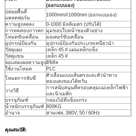
(ออกแบบเอง)
ปล่อยพื้นที่
1000mmX1000mm (ออกแบบเอง)
แพลตฟอร์ม
ความสูงลดลง
0-1000 มิลลิเมตร (ปรับได้)
การทดสอบการตก
มุมขอบใบหน้าของตัวอย่าง
โหมดขับเคลื่อน
มอเตอร์ขับเคลื่อน
อุปกรณ์ป้องกัน
อุปกรณ์ป้องกันประเภทเหนี่ยวนำ
วัสดุแผง
เหล็ก 45 # แผ่นเหล็กแข็ง
วัสดุแขน
เหล็ก 45 #
จอแสดงผลความสูง
ดิจิทัล
ใช้งานโหมด
PLC
ตัวเลื่อนแบบเส้นตรงและตัวนำทาง
โหมดการขับขี่
ทองแดงของไต้หวัน
การสนับสนุนที่ครอบคลุมแม่เหล็กไฟฟ้า
วางวิธี
และนิวเมติก
บรรจุภัณฑ์
กล่องไม้ที่แข็งแกร่ง
น้ำหนักบรรจุภัณฑ์
800KG
อำนาจ
สามเฟส, 380V, 50 / 60Hz
คุณสมบัติ: