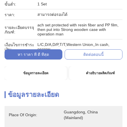
1 Set
ขั้นต่ำ:
สามารถต่อรองได้
ราคา:
ach set protected with resin fiber and PP film,
รายละเอียดบรรจุ
then put into Strong wooden case with
ภัณฑ์:
operation man
L/C,D/A,D/P,T/T,Western Union,,In cash,
เงื่อนไขการชำระ
escrow
เงิน:
หา ราคา ที่ ดี ที่สุด
ติดต่อตอนนี้
ข้อมูลรายละเอียด
คำอธิบายผลิตภัณฑ์
ข้อมูลรายละเอียด
Guangdong, China 
Place Of Origin:
(Mainland)