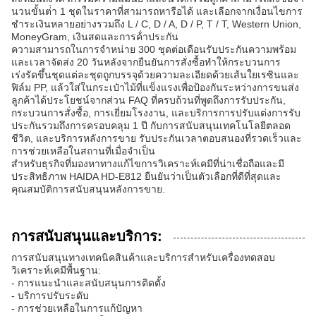
นวนขั้นต่ํา 1 ชุดในราคาที่สามารถหารือได้ และเลือกจากเงื่อนไขการ
ชําระเงินหลายอย่างรวมถึง L / C, D / A, D / P, T / T, Western Union,
MoneyGram, เงินสดและการค้ําประกัน
ความสามารถในการจําหน่าย 300 ชุดต่อเดือนรับประกันความพร้อม
และเวลาจัดส่ง 20 วันหลังจากยืนยันการสั่งซื้อทําให้กระบวนการ
เร่งรัดขึ้นชุดแต่ละชุดถูกบรรจุด้วยความละเอียดด้วยเส้นใยเรซินและ
ฟิล์ม PP, แล้วใส่ในกระเป๋าไม้ที่แข็งแรงเพื่อป้องกันระหว่างการขนส่ง
ลูกค้าได้ประโยชน์จากส่วน FAQ ที่ครบถ้วนที่พูดถึงการรับประกัน,
กระบวนการสั่งซื้อ, การเยี่ยมโรงงาน, และบริการการปรับแต่งการรับ
ประกันรวมถึงการครอบคลุม 1 ปี กับการสนับสนุนเทคโนโลยีตลอด
ชีวิต, และบริการหลังการขาย รับประกันเวลาตอบสนองที่รวดเร็วและ
การช่วยเหลือในสถานที่เมื่อจําเป็น
สําหรับธุรกิจที่มองหาทางแก้ไขการวิเคราะห์เคมีที่น่าเชื่อถือและมี
ประสิทธิภาพ HAIDA HD-E812 ยืนยันว่าเป็นตัวเลือกที่ดีที่สุดและ
คุณสมบัติการสนับสนุนหลังการขาย.
การสนับสนุนและบริการ:
การสนับสนุนทางเทคนิคสินค้าและบริการสําหรับเครื่องทดสอบ
วิเคราะห์เคมีพื้นฐาน:
- การแนะนําและสนับสนุนการติดตั้ง
- บริการปรับระดับ
- การช่วยเหลือในการแก้ปัญหา