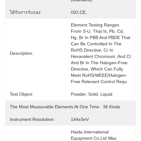
ได้รับการรับรอง:
ISO,CE,
Element Testing Ranges 
From S-U, That Is, Pb, Cd, 
Hg, Br In PBB And PBDE That 
Can Be Controlled In The 
RoHS Directive, Cr In 
Description:
Hexavalent Chromium, And Cl 
And Br In The Halogen-Free 
Directive, Which Can Fully 
Meet RoHS/WEEE/halogen-
Free Relevant Control Requ
Test Object:
Powder, Solid, Liquid
The Most Measurable Elements At One Time:
36 Kinds
Instrument Resolution:
144±5eV
Haida International 
Equipment Co,Ltd Was 