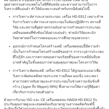
หลายและน่าเชื่อถือที่ใช้สําหรับการใช้งานที่หลากหลายใน
อุตสาหกรรมต่างๆเทคโนโลยีที่ทันสมัย และความสามารถในการ
วิเคราะห์ที่แม่นยํา ทําให้มันเหมาะสมสําหรับกรณีดังต่อไปนี้:
การวิเคราะห์สารละลายประกอบ: เครื่อง HD-E812 เหมาะสําห
รับการวิเคราะห์สารละลายประกอบในห้องปฏิบัติการ สถานที่
วิจัย และสถานที่อุตสาหกรรมมันสามารถกําหนดการประกอบ
เคมีของผสมที่ซับซ้อนได้อย่างแม่นยํา, ช่วยนักวิจัยและนัก
วิทยาศาสตร์ในการทดลองและการศึกษาของพวกเขา
อุปกรณ์การกําหนดโครงสร้างเคมี: เครื่องทดสอบนี้มีความจํา
เป็นในการกําหนดโครงสร้างเคมีของสาร การระบุสารประกอบ
ที่ไม่รู้จัก และการตรวจสอบความบริสุทธิ์ของสารเคมีมันมีบท
บาทสําคัญในขั้นตอนการควบคุมคุณภาพและโครงการวิจัย.
การวิเคราะห์ผสมเคมี: เครื่อง HD-E812 ได้ถูกออกแบบมาเพื่อ
วิเคราะห์ผสมเคมีหลายประเภท รวมถึงผง ผงแข็ง และเหลว
สามารถตรวจจับธาตุและสารประกอบในช่วงความเข้มข้นที่
กว้าง (1ppm ถึง 99ppm).99%) ซึ่งสามารถให้ความรู้ที่คุ้มค่า
เกี่ยวกับการประกอบตัวอย่าง
ด้วยการรับรอง ISO และ CE เครื่องทดสอบ HAIDA HD-E812 รับ
ประกันคุณภาพสูงและสอดคล้องกับมาตรฐานสากลผลิตภัณฑ์นี้
สะท้อนถึงวิศวกรรมความแม่นยําและนวัตกรรมลูกค้าสามารถสั่งซื้อจํา