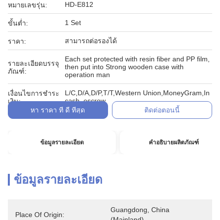
HD-E812
หมายเลขรุ่น:
1 Set
ขั้นต่ำ:
สามารถต่อรองได้
ราคา:
Each set protected with resin fiber and PP film,
รายละเอียดบรรจุ
then put into Strong wooden case with
ภัณฑ์:
operation man
L/C,D/A,D/P,T/T,Western Union,MoneyGram,In
เงื่อนไขการชำระ
cash, escrow
เงิน:
หา ราคา ที่ ดี ที่สุด
ติดต่อตอนนี้
ข้อมูลรายละเอียด
คำอธิบายผลิตภัณฑ์
ข้อมูลรายละเอียด
Guangdong, China 
Place Of Origin:
(Mainland)