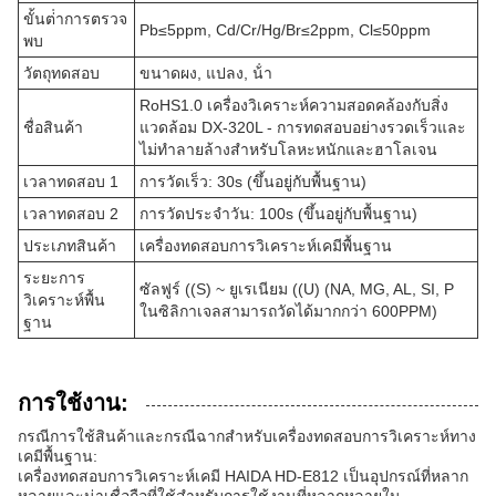
ขั้นต่ําการตรวจ
Pb≤5ppm, Cd/Cr/Hg/Br≤2ppm, Cl≤50ppm
พบ
วัตถุทดสอบ
ขนาดผง, แปลง, น้ํา
RoHS1.0 เครื่องวิเคราะห์ความสอดคล้องกับสิ่ง
ชื่อสินค้า
แวดล้อม DX-320L - การทดสอบอย่างรวดเร็วและ
ไม่ทําลายล้างสําหรับโลหะหนักและฮาโลเจน
เวลาทดสอบ 1
การวัดเร็ว: 30s (ขึ้นอยู่กับพื้นฐาน)
เวลาทดสอบ 2
การวัดประจําวัน: 100s (ขึ้นอยู่กับพื้นฐาน)
ประเภทสินค้า
เครื่องทดสอบการวิเคราะห์เคมีพื้นฐาน
ระยะการ
ซัลฟูร์ ((S) ~ ยูเรเนียม ((U) (NA, MG, AL, SI, P
วิเคราะห์พื้น
ในซิลิกาเจลสามารถวัดได้มากกว่า 600PPM)
ฐาน
การใช้งาน:
กรณีการใช้สินค้าและกรณีฉากสําหรับเครื่องทดสอบการวิเคราะห์ทาง
เคมีพื้นฐาน:
เครื่องทดสอบการวิเคราะห์เคมี HAIDA HD-E812 เป็นอุปกรณ์ที่หลาก