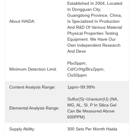
Established In 2004, Located 
In Dongguan City, 
Guangdong Province, China, 
About HAIDA:
Is Specialized In Production 
And R&D Of Various Material 
Physical Properties Testing 
Equipment. We Have Our 
Own Independent Research 
And Deve
Pb≤5ppm, 
Minimum Detection Limit:
Cd/Cr/Hg/Br≤2ppm, 
Cl≤50ppm
Content Analysis Range:
1ppm~99.99%
Sulfur(S)~uranium(U) (NA, 
MG, AL, SI, P In Silica Gel 
Elemental Analysis Range:
Can Be Measured Above 
600PPM)
Supply Ability:
300 Sets Per Month Haida