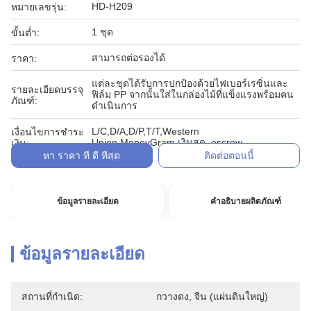
HD-H209
หมายเลขรุ่น:
1 ชุด
ขั้นต่ำ:
สามารถต่อรองได้
ราคา:
แต่ละชุดได้รับการปกป้องด้วยไฟเบอร์เรซิ่นและ
รายละเอียดบรรจุ
ฟิล์ม PP จากนั้นใส่ในกล่องไม้ที่แข็งแรงพร้อมคน
ภัณฑ์:
ดำเนินการ
L/C,D/A,D/P,T/T,Western
เงื่อนไขการชำระ
Union,MoneyGram,เงินสด, escrow
เงิน:
หา ราคา ที่ ดี ที่สุด
ติดต่อตอนนี้
ข้อมูลรายละเอียด
คำอธิบายผลิตภัณฑ์
ข้อมูลรายละเอียด
สถานที่กำเนิด:
กวางดง, จีน (แผ่นดินใหญ่)