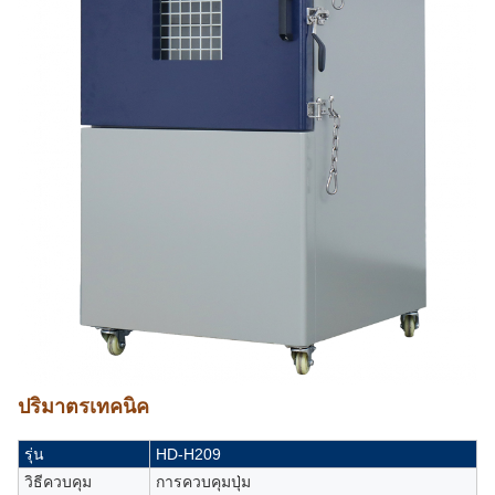
ปริมาตรเทคนิค
รุ่น
HD-H209
วิธีควบคุม
การควบคุมปุ่ม