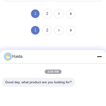
1
2
1
2
Haida
ติดต่อเร็ว
3:59 AM
Good day, what product are you looking for?
ที่อยู่
ห้อง 105 อาคาร F4 เขต F เมืองดิจิตอล Tianan เขตหนานเฉิง
เมืองตงกวน มณฑลกวางตุ้ง ประเทศจีน
โทรศัพท์