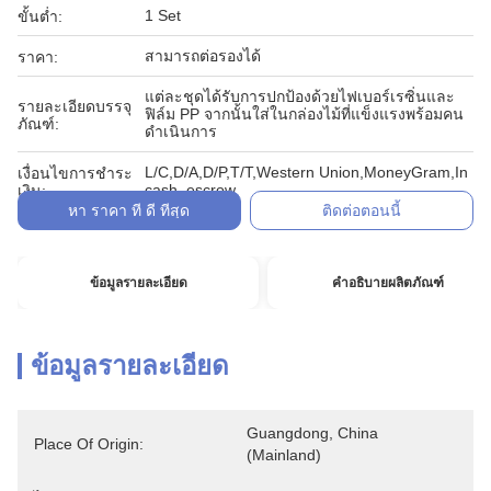
1 Set
ขั้นต่ำ:
สามารถต่อรองได้
ราคา:
แต่ละชุดได้รับการปกป้องด้วยไฟเบอร์เรซิ่นและ
รายละเอียดบรรจุ
ฟิล์ม PP จากนั้นใส่ในกล่องไม้ที่แข็งแรงพร้อมคน
ภัณฑ์:
ดำเนินการ
L/C,D/A,D/P,T/T,Western Union,MoneyGram,In
เงื่อนไขการชำระ
cash, escrow
เงิน:
หา ราคา ที่ ดี ที่สุด
ติดต่อตอนนี้
ข้อมูลรายละเอียด
คำอธิบายผลิตภัณฑ์
ข้อมูลรายละเอียด
Guangdong, China 
Place Of Origin:
(Mainland)