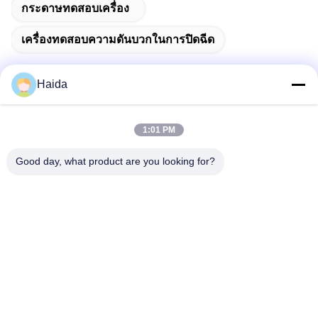
กระดาษทดสอบเครื่อง
เครื่องทดสอบความดันบวกในการปิดฉีด
Haida
ติดต่อเร็ว
1:01 PM
ที่อยู่
Good day, what product are you looking for?
ห้อง 105 อาคาร F4 เขต F เมืองดิจิตอล Tianan เขตหนานเฉิง
เมืองตงกวน มณฑลกวางตุ้ง ประเทศจีน
โทรศัพท์
86-0769-89055588
อีเมล
salesmanager@qc-test.com