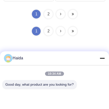
1
2
1
2
Haida
ติดต่อเร็ว
10:34 AM
Good day, what product are you looking for?
ที่อยู่
ห้อง 105 อาคาร F4 เขต F เมืองดิจิตอล Tianan เขตหนานเฉิง
เมืองตงกวน มณฑลกวางตุ้ง ประเทศจีน
โทรศัพท์