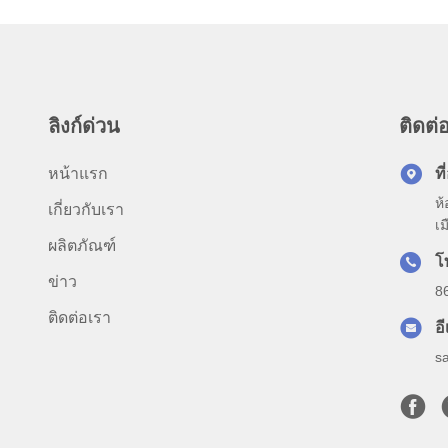
ลิงก์ด่วน
ติดต่อ
หน้าแรก
ที่
ห
เกี่ยวกับเรา
เ
ผลิตภัณฑ์
โ
ข่าว
8
ติดต่อเรา
อ
s