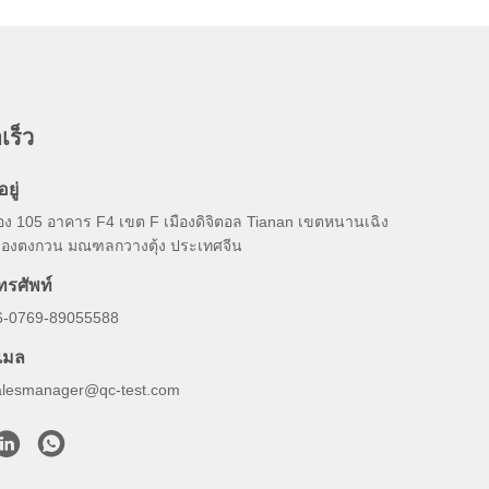
เร็ว
อยู่
้อง 105 อาคาร F4 เขต F เมืองดิจิตอล Tianan เขตหนานเฉิง
มืองตงกวน มณฑลกวางตุ้ง ประเทศจีน
ทรศัพท์
6-0769-89055588
ีเมล
alesmanager@qc-test.com