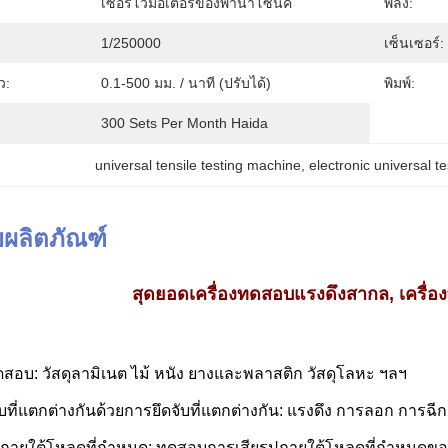
เซอร์โวมอเตอร์ของพานาโซนิค
พลัง:
1/250000
เซ็นเซอร์:
ว:
0.1-500 มม. / นาที (ปรับได้)
พิมพ์:
300 Sets Per Month Haida
universal tensile testing machine
, 
electronic universal t
ผลิตภัณฑ์
สุดยอดเครื่องทดสอบแรงดึงสากล, เครื่
ดสอบ: วัสดุลามิเนต ไม้ หนัง ยางและพลาสติก วัสดุโลหะ ฯลฯ
ี่แตกต่างกันด้วยการยึดจับที่แตกต่างกัน: แรงดึง การลอก การฉ
ปภายใต้โหลดที่กำหนด: ทดสอบการเสียรูปภายใต้โหลดที่กำหนดของ