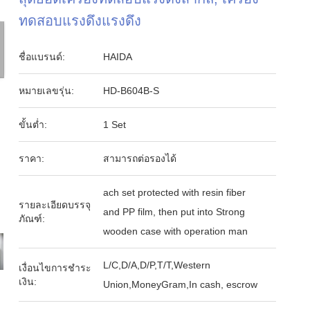
ทดสอบแรงดึงแรงดึง
ชื่อแบรนด์:
HAIDA
หมายเลขรุ่น:
HD-B604B-S
ขั้นต่ำ:
1 Set
ราคา:
สามารถต่อรองได้
ach set protected with resin fiber
รายละเอียดบรรจุ
and PP film, then put into Strong
ภัณฑ์:
wooden case with operation man
L/C,D/A,D/P,T/T,Western
เงื่อนไขการชำระ
เงิน:
Union,MoneyGram,In cash, escrow