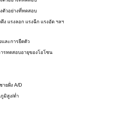
ตัวอย่างที่ทดสอบ
ดึง แรงลอก แรงฉีก แรงอัด ฯลฯ
งและการยืดตัว
: การทดสอบอายุของโอโซน
ายฝั่ง A/D
ิสูง/ต่ำ