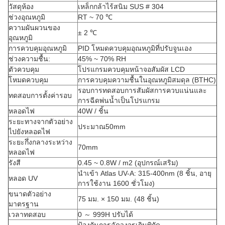
วัสดุห้อง
เหล็กกล้าไร้สนิม SUS # 304
ช่วงอุณหภูมิ
RT ~ 70 ℃
ความผันผวนของ
± 2 ℃
อุณหภูมิ
การควบคุมอุณหภูมิ
PID โหมดควบคุมอุณหภูมิที่ปรับจูนเอง
ช่วงความชื้น:
45% ~ 70% RH
ตัวควบคุม
โปรแกรมควบคุมหน้าจอสัมผัส LCD
โหมดควบคุม
การควบคุมความชื้นในอุณหภูมิสมดุล (BTHC)
รอบการทดสอบการสัมผัสการควบแน่นและ
ทดสอบการตั้งค่ารอบ
การฉีดพ่นน้ำเป็นโปรแกรม
หลอดไฟ
40W / ชิ้น
ระยะทางจากตัวอย่าง
ประมาณ50mm
ไปยังหลอดไฟ
ระยะกึ่งกลางระหว่าง
70mm
หลอดไฟ
รังสี
0.45 ~ 0.8W / m2 (อุปกรณ์เสริม)
นำเข้า Atlas UV-A: 315-400nm (8 ชิ้น, อายุ
หลอด UV
การใช้งาน 1600 ชั่วโมง)
ขนาดตัวอย่าง
75 มม. × 150 มม. (48 ชิ้น)
มาตรฐาน
เวลาทดสอบ
0 ～ 999H ปรับได้