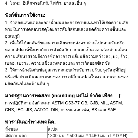
4. โลหะ, อิเล็กทรอนิกส์, ไฟฟ้า, ยาและอื่น ๆ
ฟังก์ชั่นการใช้งาน:
1. จำลองแสงแดดละอองน้ำฝนและการควบแน่นทำให้เกิดความเสีย
หายในการทดสอบวัสดุโดยการสัมผัสกับแสงแดดด้วยความชื้นและ
อุณหภูมิ
2. เพื่อให้ได้ผลลัพธ์ของความเสียหายหลังจากผ่านไปหลายวันหรือ
หลายสัปดาห์ซึ่งเท่ากับการสัมผัสกับภายนอกเป็นเวลาสองสามเดือน
ความเสียหายรวมถึงการซีดจางการเปลี่ยนสีความสว่างลง, ผง, ร้าว,
เบลอ, เปราะ, ความแข็งแรงลดลงและการเกิดออกซิเดชัน
3. ให้การอ้างอิงกับข้อมูลการทดสอบสำหรับการปรับปรุงวัสดุที่มีอยู่
หรือเพื่อประเมินผลกระทบของการเปลี่ยนแปลงในความทนทานของ
ผลิตภัณฑ์และด้านอื่น ๆ
มาตรฐานการทดสอบ (inculding แต่ไม่ จำกัด เพียง ... ):
การปฏิบัติตามข้อกำหนด ASTM G53-77 GB, GJB, MIL, ASTM,
CNS, IEC, JIS, AATCC, DIN, การทดสอบเฟด, BS และ SAE
พารามิเตอร์ทางเทคนิค:
สิ่งของ
สเปค
มิติภายนอก
1300 มม. * 500 มม. * 1460 มม. (L * D * H)