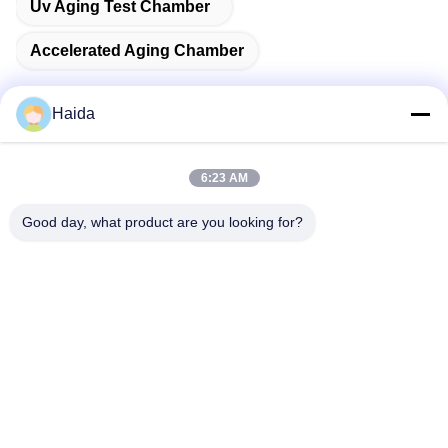
Uv Aging Test Chamber
Accelerated Aging Chamber
Haida
ติดต่อเร็ว
6:23 AM
Good day, what product are you looking for?
ที่อยู่
ห้อง 105 อาคาร F4 เขต F เมืองดิจิตอล Tianan เขตหนานเฉิง
เมืองตงกวน มณฑลกวางตุ้ง ประเทศจีน
โทรศัพท์
86-0769-89055588
อีเมล
salesmanager@qc-test.com